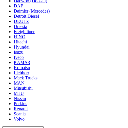
Daewoo (Doosan)
DAF
Daimler (Mercedes)
Detroit Diesel
DEUTZ
Dressta
Freightliner
HINO
Hitachi
Hyundai
Isuzu
Iveco
КАМАЗ
Komatsu
Liebherr
Mack Trucks
MAN
Mitsubishi
MTU
Nissan
Perkins
Renault
Scania
Volvo